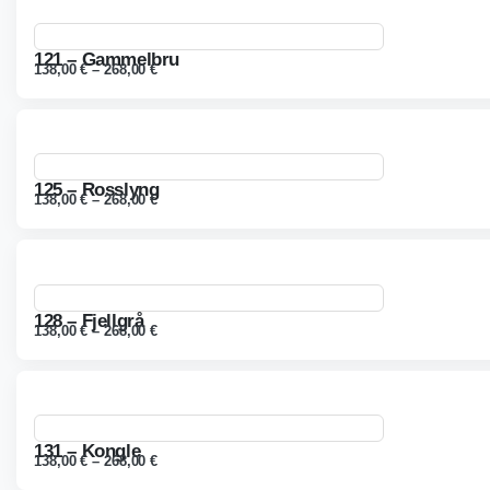
121 – Gammelbru
138,00
€
–
268,00
€
125 – Rosslyng
138,00
€
–
268,00
€
128 – Fjellgrå
138,00
€
–
268,00
€
131 – Kongle
138,00
€
–
268,00
€