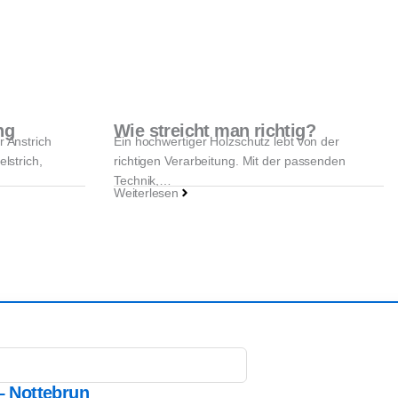
ng
Wie streicht man richtig?
r Anstrich
Ein hochwertiger Holzschutz lebt von der
lstrich,
richtigen Verarbeitung. Mit der passenden
Technik,…
Weiterlesen
– Nottebrun