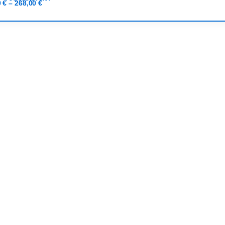
0
€
–
268,00
€