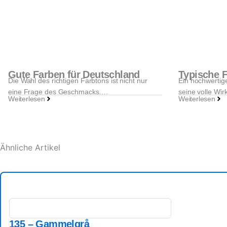
Gute Farben für Deutschland
Typische F
Die Wahl des richtigen Farbtons ist nicht nur
Ein hochwertig
eine Frage des Geschmacks….
seine volle Wi
Weiterlesen
Weiterlesen
Ähnliche Artikel
135 – Gammelgrå