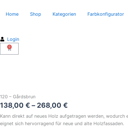
Zum
Inhalt
Home
Shop
Kategorien
Farbkonfigurator
springen
Login
0
Warenkorb
120 – Gårdsbrun
138,00
€
–
268,00
€
Kann direkt auf neues Holz aufgetragen werden, wodurch ei
eignet sich hervorragend für neue und alte Holzfassaden.