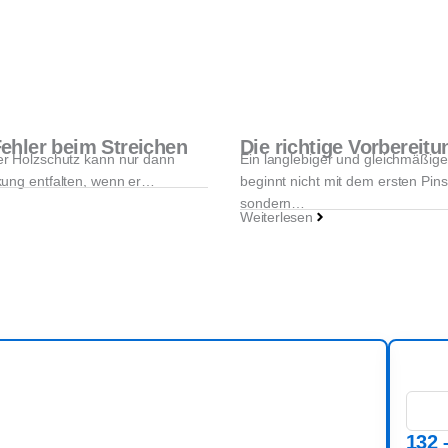
ehler beim Streichen
Die richtige Vorbereitu
er Holzschutz kann nur dann
Ein langlebiger und gleichmäßige
rkung entfalten, wenn er…
beginnt nicht mit dem ersten Pinse
sondern…
Weiterlesen
132 