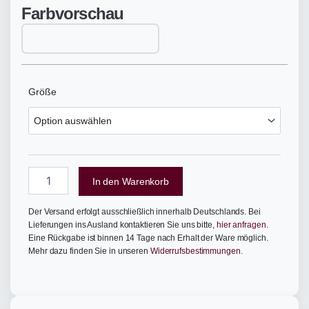
Farbvorschau
262
Größe
-
Åkergul
Menge
In den Warenkorb
Der Versand erfolgt ausschließlich innerhalb Deutschlands. Bei
Lieferungen ins Ausland kontaktieren Sie uns bitte,
hier anfragen.
Eine Rückgabe ist binnen 14 Tage nach Erhalt der Ware möglich.
Mehr dazu finden Sie in unseren
Widerrufsbestimmungen.