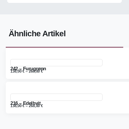
Ähnliche Artikel
242 – Furugrønn
138,00
€
–
268,00
€
216 – Edelhvit
138,00
€
–
268,00
€