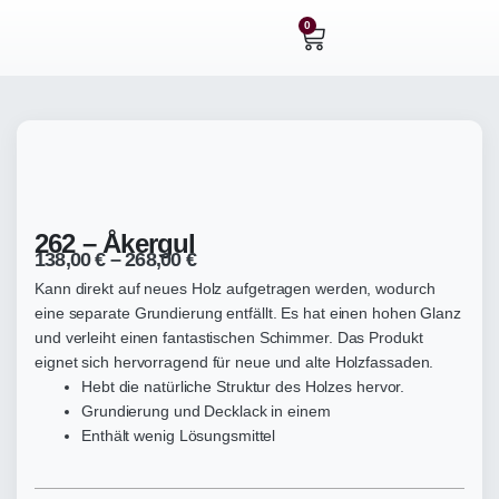
Zum
0
Warenkorb
Inhalt
springen
262 – Åkergul
138,00
€
–
268,00
€
Kann direkt auf neues Holz aufgetragen werden, wodurch
eine separate Grundierung entfällt. Es hat einen hohen Glanz
und verleiht einen fantastischen Schimmer. Das Produkt
eignet sich hervorragend für neue und alte Holzfassaden.
Hebt die natürliche Struktur des Holzes hervor.
Grundierung und Decklack in einem
Enthält wenig Lösungsmittel