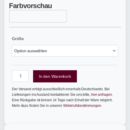
Farbvorschau
222
Größe
-
Vågåbrun
Menge
In den Warenkorb
Der Versand erfolgt ausschließlich innerhalb Deutschlands. Bei
Lieferungen ins Ausland kontaktieren Sie uns bitte,
hier anfragen.
Eine Rückgabe ist binnen 14 Tage nach Erhalt der Ware möglich.
Mehr dazu finden Sie in unseren
Widerrufsbestimmungen.