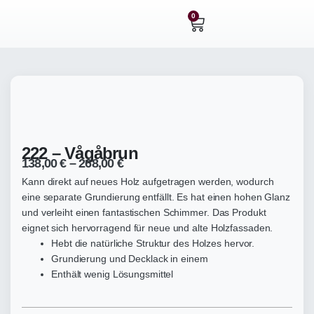
Zum
0
Warenkorb
Inhalt
springen
222 – Vågåbrun
138,00
€
–
268,00
€
Kann direkt auf neues Holz aufgetragen werden, wodurch
eine separate Grundierung entfällt. Es hat einen hohen Glanz
und verleiht einen fantastischen Schimmer. Das Produkt
eignet sich hervorragend für neue und alte Holzfassaden.
Hebt die natürliche Struktur des Holzes hervor.
Grundierung und Decklack in einem
Enthält wenig Lösungsmittel