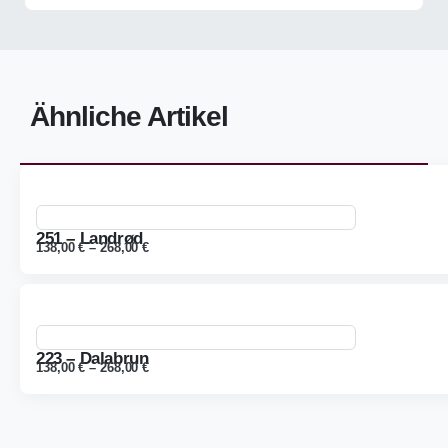
Ähnliche Artikel
251 – Landrød
138,00
€
–
268,00
€
223 – Dalabrun
138,00
€
–
268,00
€